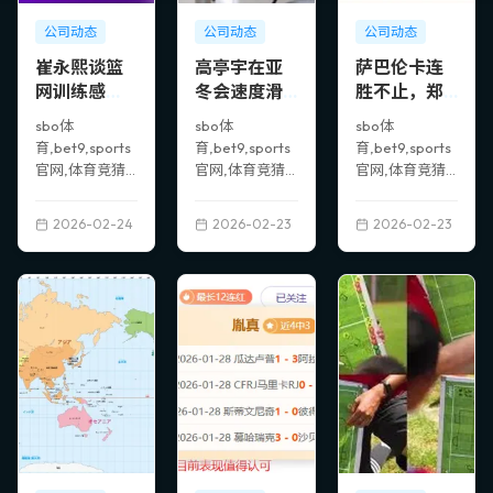
公司动态
公司动态
公司动态
崔永熙谈篮
高亭宇在亚
萨巴伦卡连
网训练感
冬会速度滑
胜不止，郑
受：施罗德
冰男子500
钦文与鲍里
sbo体
sbo体
sbo体
与西蒙斯表
米项目上荣
妮竞逐小组
育,bet9,sports
育,bet9,sports
育,bet9,sports
现优异
获金牌
第二——
官网,体育竞猜
官网,体育竞猜
官网,体育竞猜
WTA微博资
平台,崔永熙谈
平台,高亭宇在
平台,萨巴伦卡
讯速递
篮网训练感受：
亚冬会速度滑冰
连胜不止，郑钦
2026-02-24
2026-02-23
2026-02-23
施罗德与西蒙斯
男子500米项目
文与鲍里妮竞逐
表现优异
上荣获金牌
小组第二——
WTA微博资讯
速递