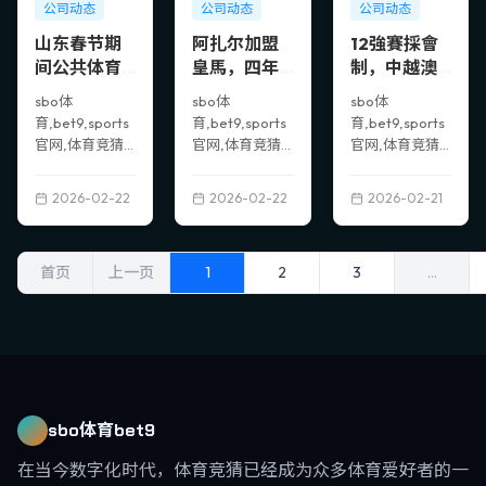
公司动态
公司动态
公司动态
山东春节期
阿扎尔加盟
12強賽採會
间公共体育
皇馬，四年
制，中越澳
场馆持续对
國家德比無
無主场优势
sbo体
sbo体
sbo体
外开放
戰績，尚未
育,bet9,sports
育,bet9,sports
育,bet9,sports
亮相即未破
官网,体育竞猜
官网,体育竞猜
官网,体育竞猜
荒
平台,山东春节
平台,阿扎尔加
平台,12強賽採會
期间公共体育场
盟皇馬，四年國
制，中越澳無主
2026-02-22
2026-02-22
2026-02-21
馆持续对外开放
家德比無戰績，
场优势
尚未亮相即未破
荒
首页
上一页
1
2
3
...
sbo体育bet9
在当今数字化时代，体育竞猜已经成为众多体育爱好者的一