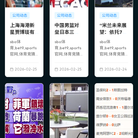
公司动态
公司动态
公司动态
上海海港新
中国男篮对
“米兰未来展
星贾博琰有
垒日本三
望：依托7万
望加入瑞士
队，媒体盛
座新球场，
sbo体
sbo体
sbo体
草蜢U21联赛
赞：阵容强
球队蜕变迈
育,bet9,sports
育,bet9,sports
育,bet9,sports
效力
大，倾力对
向理想殿
官网,体育竞猜
官网,体育竞猜
官网,体育竞猜
决！
堂！”
平台,上海海港
平台,中国男篮
平台,“米兰未来
新星贾博琰有望
对垒日本三队，
展望：依托7万
2026-02-25
2026-02-25
2026-02-24
加入瑞士草蜢
媒体盛赞：阵容
座新球场，球队
U21联赛效力
强大，倾力对
蜕变迈向理想殿
决！
堂！”