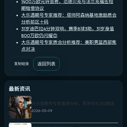
1400万欧元转会费，范德贝克与法兰克福签短
期租借协议
大乐透期号专家推荐：塔帅阿森纳基地激励质合
分析前区十码
31岁迪巴拉4分钟双响，赛季8球3助，31岁身值
800万欧仍闪耀😍
大乐透期号专家质合分析推荐：美职男篮西部焦
点对决
返回列表
复制链接
最新资讯
大乐透期号专家推荐分析，早场专栏3红精选
2026-05-09