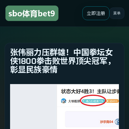
立即注册
菜单
张伟丽力压群雄！中国拳坛女
侠1800拳击败世界顶尖冠军，
彰显民族豪情