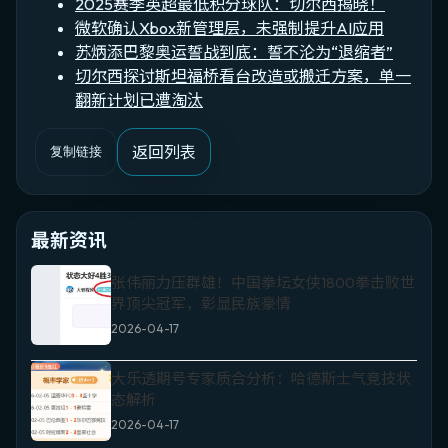
2025赛季英超最低积分球队：切尔西揭晓！
微软确认Xbox新管理层，未强制提升AI应用
苏炳添巴黎奥运誓战到底：誓不沦为“退缩者”
切尔西探讨斯坦福桥看台改造或搬迁方案，单一
翻新计划已遭淘汰
返回列表
复制链接
最新资讯
张伟丽力压群雄！中国拳坛女侠1800拳击败世
界顶尖冠军，彰显民族豪情
2026-04-17
大乐透期号专家质合分析：哈德斯士气竞技状
态解析
2026-04-17