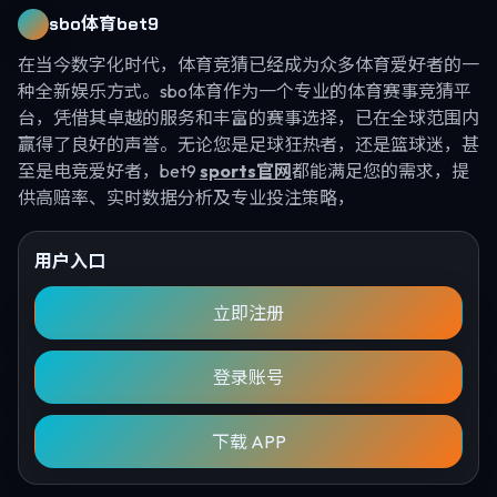
sbo体育bet9
在当今数字化时代，体育竞猜已经成为众多体育爱好者的一
种全新娱乐方式。sbo体育作为一个专业的体育赛事竞猜平
台，凭借其卓越的服务和丰富的赛事选择，已在全球范围内
赢得了良好的声誉。无论您是足球狂热者，还是篮球迷，甚
至是电竞爱好者，bet9
sports官网
都能满足您的需求，提
供高赔率、实时数据分析及专业投注策略，
用户入口
立即注册
登录账号
下载 APP