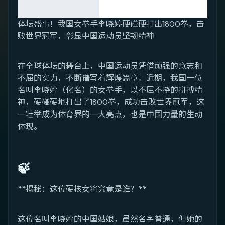
体坛盛事！我国女拳手李晓婷硬碰硬打出1800拳，击
败世界冠军，彰显中国运动员坚韧精神
在全球体坛的舞台上，中国运动员凭借顽强的意志和
不屈的实力，不断谱写着辉煌篇章。近期，我国一位
名叫李晓婷（化名）的女拳手，以不屈不挠的拼搏精
神，硬碰硬地打出了1800拳，成功击败世界冠军，这
一壮举成为体育界的一大亮点，也是中国力量的生动
体现。
🍃
**揭秘：这位硬核女将究竟是谁？**
这位名叫李晓婷的中国姑娘，虽然名字普通，但她的