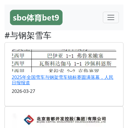
#与钢架雪车
2025年全国雪车与钢架雪车锦标赛圆满落幕，人民
日报报道
2026-03-27